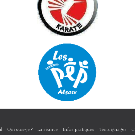
il
Qui suis-je ?
La séance
Infos pratiques
Témoignages
C