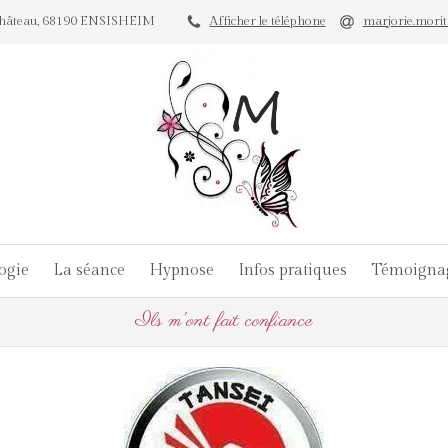
u Château, 68190 ENSISHEIM
Afficher le téléphone
marjorie.mori
ogie
La séance
Hypnose
Infos pratiques
Témoigna
Ils m'ont fait confiance