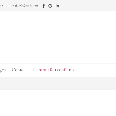
tz.sophrologue@gmail.com
ges
Contact
Ils m'ont fait confiance