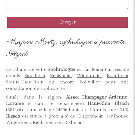
Envoyer
Marjorie Moritz, sophrologue à proximité
Illzach
Le cabinet de votre
sophrologue
est facilement accessible
depuis
Sausheim
,
Ensisheim
,
Wittenheim
,
Issenheim
,
Soultz-Haut-Rhin
ou encore
Bollwiller
pour une
consultation de sophrologie.
Située dans la région
Alsace-Champagne-Ardenne-
Lorraine
et dans le département
Haut-Rhin
,
Illzach
(68110) est une ville de 14596 habitants (données de 2010).
Illzach
est située à proximité de Kingersheim, Mulhouse,
Wittenheim, Riedisheim ou Rixheim.